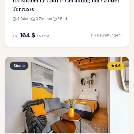
101 Mulberry Court- Geräumig mit Großer
Terrasse
4 Gäste
3 Zimmer
2 Bad
164 $
(16 Bewertungen)
Ab
/ Nacht
Studio
4.6