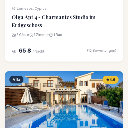
Lemesos, Cyprus
Olga Apt 4 - Charmantes Studio im
Erdgeschoss
2 Gäste
1 Zimmer
1 Bad
65 $
(12 Bewertungen)
Ab
/ Nacht
Villa
4.6