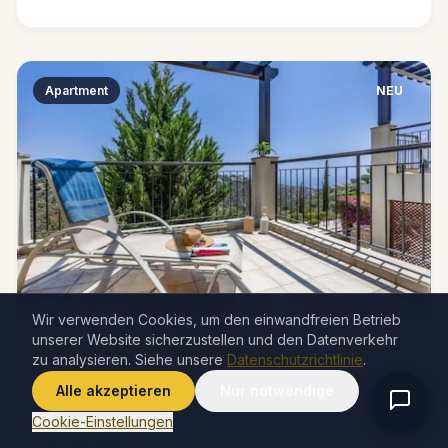
Apartment
NEU
Wir verwenden Cookies, um den einwandfreien Betrieb
unserer Website sicherzustellen und den Datenverkehr
Kouklia, Cyprus
zu analysieren. Siehe unsere
Datenschutzrichtlinie
.
J1 Ferienhaus neben Aphrodite Hills -
Alle akzeptieren
Nur notwendige
Meerblick
Cookie-Einstellungen
4 Gäste
0 Zimmer
0 Bad