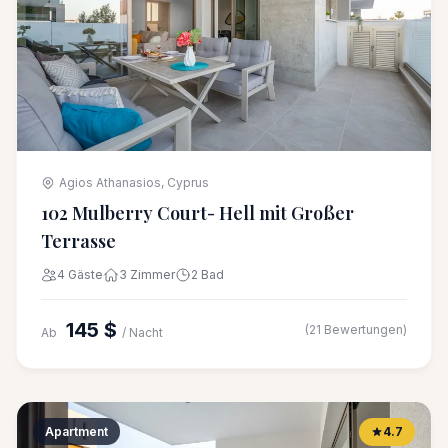
Agios Athanasios, Cyprus
102 Mulberry Court- Hell mit Großer
Terrasse
4 Gäste
3 Zimmer
2 Bad
145 $
(21 Bewertungen)
Ab
/ Nacht
Apartment
4.7