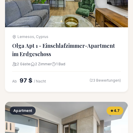
Lemesos, Cyprus
Olga Apt 1 - Einschlafzimmer-Apartment
im Erdgeschoss
2 Gäste
2 Zimmer
1 Bad
97 $
(23 Bewertungen)
Ab
/ Nacht
Apartment
4.7