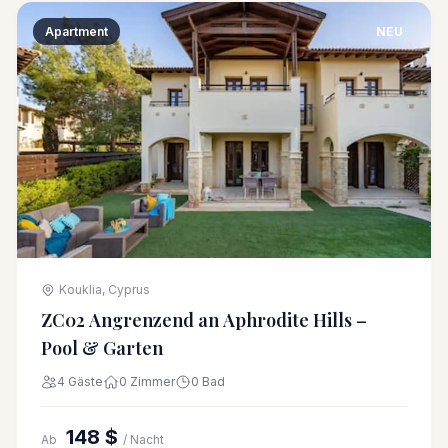
Apartment
NEU
Kouklia, Cyprus
ZC02 Angrenzend an Aphrodite Hills –
Pool & Garten
4 Gäste
0 Zimmer
0 Bad
148 $
Ab
/ Nacht