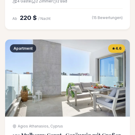
4 Gäste
2 Zimmer
2 Bad
220 $
(15 Bewertungen)
Ab
/ Nacht
Apartment
4.6
Agios Athanasios, Cyprus