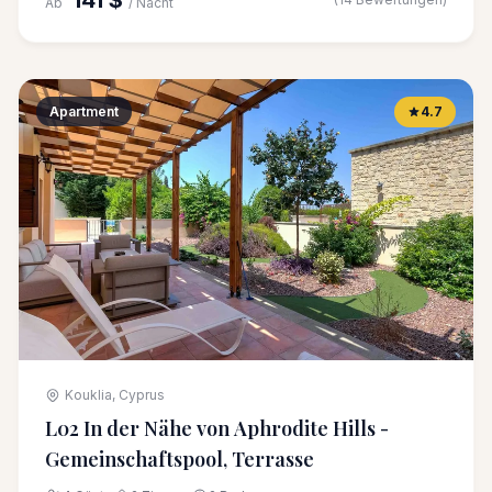
141 $
Ab
/ Nacht
Apartment
4.7
Kouklia, Cyprus
L02 In der Nähe von Aphrodite Hills -
Gemeinschaftspool, Terrasse