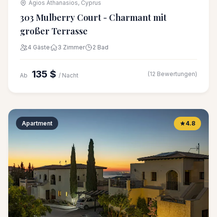
Agios Athanasios, Cyprus
303 Mulberry Court - Charmant mit
großer Terrasse
4 Gäste
3 Zimmer
2 Bad
135 $
(12 Bewertungen)
Ab
/ Nacht
Apartment
4.8