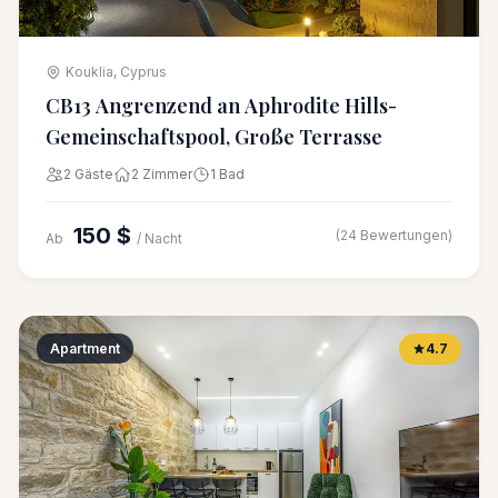
Kouklia, Cyprus
CB13 Angrenzend an Aphrodite Hills-
Gemeinschaftspool, Große Terrasse
2 Gäste
2 Zimmer
1 Bad
150 $
(24 Bewertungen)
Ab
/ Nacht
Apartment
4.7