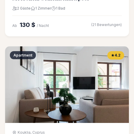
2 Gäste
1 Zimmer
1 Bad
130 $
(21 Bewertungen)
Ab
/ Nacht
Apartment
4.2
Kouklia, Cyprus