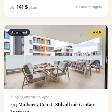
141 $
(15 Bewertungen)
Ab
/ Nacht
Apartment
4.9
Agios Athanasios, Cyprus
203 Mulberry Court- Stilvoll mit Großer
Terrasse