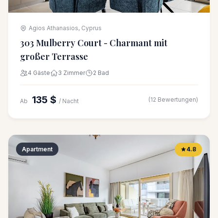
Agios Athanasios, Cyprus
303 Mulberry Court - Charmant mit
großer Terrasse
4 Gäste
3 Zimmer
2 Bad
135 $
(12 Bewertungen)
Ab
/ Nacht
Apartment
4.8