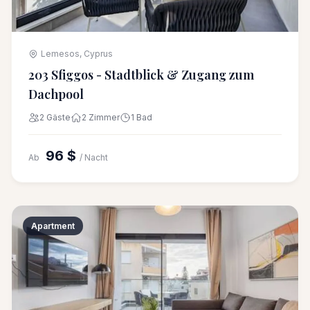
Lemesos, Cyprus
203 Sfiggos - Stadtblick & Zugang zum
Dachpool
2 Gäste
2 Zimmer
1 Bad
96 $
Ab
/ Nacht
Apartment