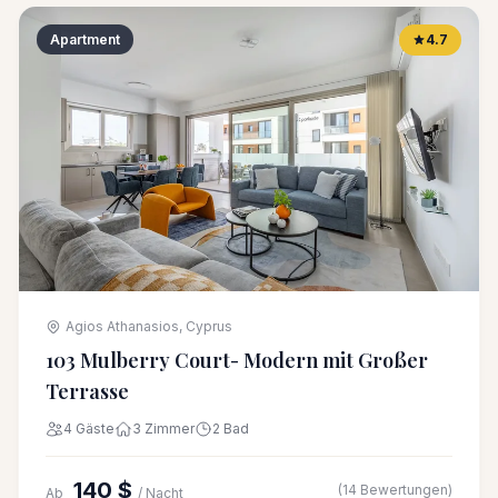
Apartment
4.7
Agios Athanasios, Cyprus
103 Mulberry Court- Modern mit Großer
Terrasse
4 Gäste
3 Zimmer
2 Bad
140 $
(14 Bewertungen)
Ab
/ Nacht