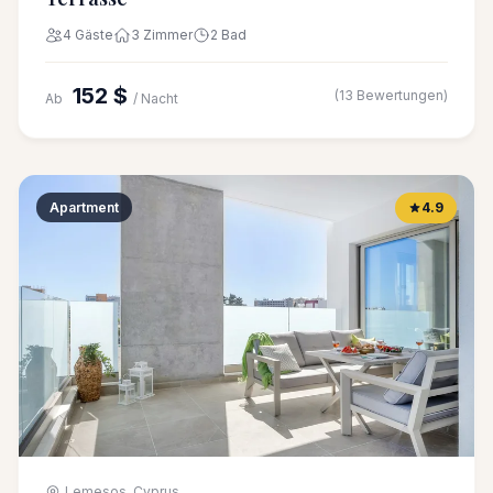
4 Gäste
3 Zimmer
2 Bad
152 $
(13 Bewertungen)
Ab
/ Nacht
Apartment
4.9
Lemesos, Cyprus