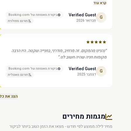
בבניין. קרוב לסופרמרקט Lidl וללוקלים מקומיים. מקום שקט
קרא עוד
ורגוע, בין דירות חדשות. בעלים נחמד ועוזר מאוד.
”
Verified Guest
ביקורת מאומתת של Booking.com
G
פברואר 2026
תורגם מפולנית
“
נהנינו מהמקום. זה מרחיב, מודרני, בחנייה שקטה. היו הרבה
מקומות חניה שהיה חשוב לנו.
”
Verified Guest
ביקורת מאומתת של Booking.com
G
דצמבר 2025
תורגם מאנגלית
הצג את כל 8 הביקורו
מגמות מחירים
מחיר לילה ממוצע לפי חודש - מצאו את הזמן הטוב ביותר לביקור