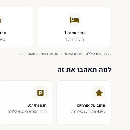
הזמן את שהייתך היום וחווה את המיטב של Limassol, עם החוף צעדים ספורים ממך וכל מה שתצטרך ממש על סף דלתך!
חדר שינה 1
חדר 
מיטה זוגית 1
מיטה
כל המיטות כוללות מזרנים איכותיים וסדינים רעננים לשהות נוחה.
למה תאהבו את זה
אהוב על אורחים
הגע והירגע
4.9/5 מתוך 20 ביקורות
חניה ייעודית חינמית כלולה