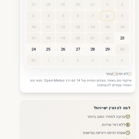
27
28
29
30
31
1
2
3
4
5
6
7
9
8
10
11
12
13
14
15
16
17
18
19
20
21
22
23
24
25
26
27
28
29
30
31
1
2
3
4
5
6
לא זמין
נבחר
אייקוני מזג האוויר מציגים תחזית של 14 יום דרך Open-Meteo. תנאי מזג
האוויר עשויים להשתנות.
למה להזמין ישירות?
ערובה למחיר הטוב ביותר
ללא דמי שירות
שעות כניסה ויציאה גמישות