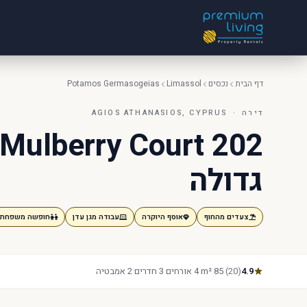
דף הבית
נכסים
Limassol
Potamos Germasogeias
דירה · AGIOS ATHANASIOS, CYPRUS
גדולה
צעדים מהחוף
אוסף היוקרה
עבודה מגן עדן
חופשה משפחתי
4.9
(20)
·
85 m²
·
4 אורחים
·
3 חדרים
·
2 אמבטיה