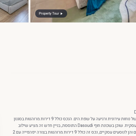
Property Tour
ממוקם בלב Limassol, בניין חדש לגמרי זה מציע את השילוב המושלם של נוחות עירונית ורגיעה על שפת הים. הנכס כולל 9 דירות מרוהטות בסגנון
עם 2 חדרי שינה ו-2 חדרי אמבטיה, אידיאליות הן לחופשה והן לשהייה עסקית. שוכן בשכונת חוף Dasoudi התוססת, בניין חדש זה מציע שילוב
חלק של נוחות עירונית ושלווה חופית. ממוקם באופן מושלם הן למטיילים והן לנוסעים עסקיים, נכס זה כולל 9 דירות מרוהטות בצורה יפהפייה עם 2