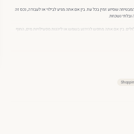
הל על ידי חברה מקצועית, האורחים נהנים מתמיכה טלפונית 24/7, המבטיחה שסיוע זמין בכל עת. בין אם אתה מגיע לבילוי או לעבודה, נכס זה
 ובלתי נשכחת.
יו הטהורים ומימיו הצלולים. בין אם אתה מחפש להירגע בשמש או ליהנות מפעילויות מים, החוף
בלות יום מרגיע לצד הים.
 קפה, מה שמקל על טעימת המטבח המקומי והבינלאומי כאחד. מאוכל על
יכה קצר.
לחובבי הטבע והחוץ, האזור כולל שבילי הליכה ורכיבה על אופניים יפהפיים, כמו גם את פארק Dasoudi השופע, שם תוכל ליהנות מטיול נינוח או
Shoppin