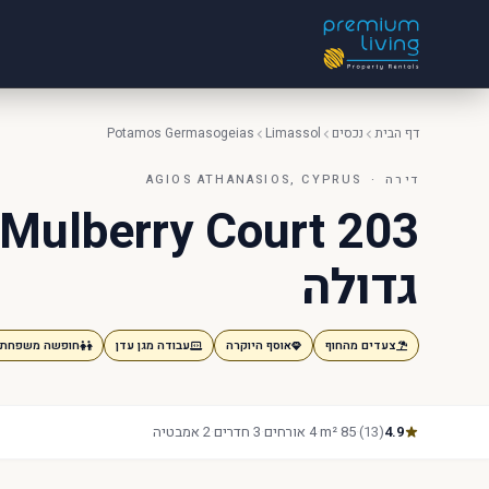
דף הבית
נכסים
Limassol
Potamos Germasogeias
דירה · AGIOS ATHANASIOS, CYPRUS
גדולה
צעדים מהחוף
אוסף היוקרה
עבודה מגן עדן
חופשה משפחתי
4.9
(13)
·
85 m²
·
4 אורחים
·
3 חדרים
·
2 אמבטיה