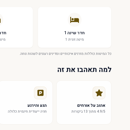
מנוהל לנוחותכם:
נכס מנוהל באופן מקצועי עם תמיכה טלפונית 24/7 להבטחת סיוע בכל עת שתזדקקו לו.
בין אם אתם מבקרים לעסקים או לבילוי, דירה זו מציעה מיקום פנטסטי 
חדר שינה 1
חדר 
תפספסו את ההזדמנות לחוות את הטוב שב-Limassol עם התמהיל המושלם של הרפיה וחקירה ממש על סף ביתכם.
מיטה זוגית 1
מיטה
כל המיטות כוללות מזרנים איכותיים וסדינים רעננים לשהות נוחה.
למה תאהבו את זה
אהוב על אורחים
הגע והירגע
4.9/5 מתוך 13 ביקורות
חניה ייעודית חינמית כלולה