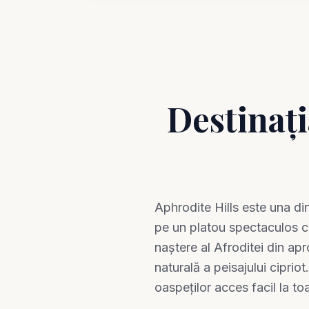
Destinați
Aphrodite Hills este una di
pe un platou spectaculos c
naștere al Afroditei din ap
naturală a peisajului cipriot
oaspeților acces facil la toa