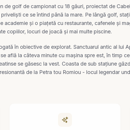
en de golf de campionat cu 18 găuri, proiectat de Cabe
priveliști ce se întind până la mare. Pe lângă golf, sta
 de academie și o piațetă cu restaurante, cafenele și m
ate copiilor, locuri de joacă și mai multe piscine.
ată în obiective de explorat. Sanctuarul antic al lui Ap
se află la câteva minute cu mașina spre est, în timp c
eatinse se găsesc la vest. Coasta de sub stațiune găzdu
esionantă de la Petra tou Romiou - locul legendar unde