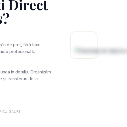
i Direct
s?
orări de preț, fără taxe
inute profesional la
iunea în detaliu. Organizăm
e și transferuri de la
F CU GĂURI