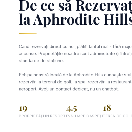
De ce să Rezervaț
la Aphrodite Hill
Când rezervați direct cu noi, plătiți tariful real - fără maj
ascunse. Proprietățile noastre sunt administrate și întreț
standarde de stațiune.
Echipa noastră locală de la Aphrodite Hills cunoaște staț
rezervări la terenul de golf, la spa, rezervări la restaurant
aeroport. Aveți un contact dedicat, nu un chatbot.
19
4.5
18
PROPRIETĂȚI ÎN RESORT
EVALUARE OASPEȚI
TEREN DE GOL