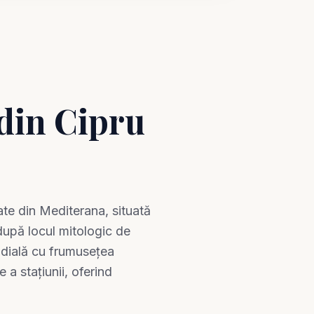
 din Cipru
ate din Mediterana, situată
după locul mitologic de
ondială cu frumusețea
 a stațiunii, oferind