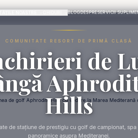
BLOG
DESPRE
SERVICII SUPLIM
TĂȚILE NOASTRE
GHIDURI
COMUNITATE RESORT DE PRIMĂ CLASĂ
nchirieri de L
ângă Aphrodi
Hills
te de stațiune de prestigiu cu golf de campionat, spa și
panoramice asupra Mediteranei.