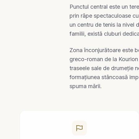
Punctul central este un ter
prin râpe spectaculoase cu 
un centru de tenis la nivel
familii, există cluburi dedic
Zona înconjurătoare este bog
greco-roman de la Kourion 
traseele sale de drumeție n
formațiunea stâncoasă impr
spuma mării.