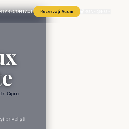
ENTARE
CONTACT
Rezervați Acum
RON
RO
ux
te
 priveliști