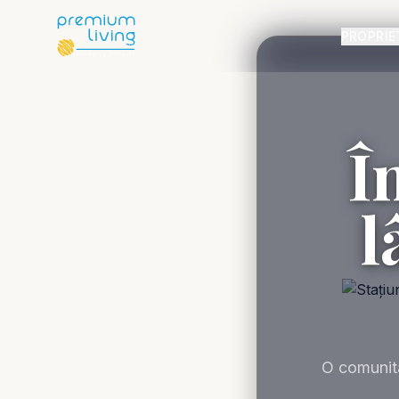
PROPRIE
Î
l
O comunita