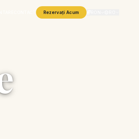
ENTARE
CONTACT
Rezervați Acum
RON
RO
e