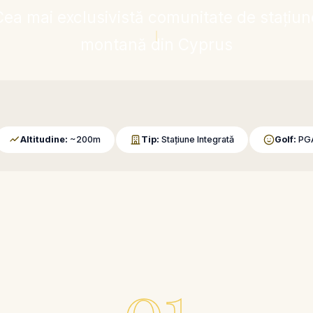
Cea mai exclusivistă comunitate de stațiun
montană din Cyprus
Altitudine:
~200m
Tip:
Stațiune Integrată
Golf:
PGA
01