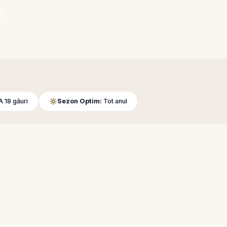
e
 18 găuri
Sezon Optim:
Tot anul