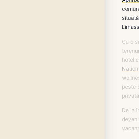
Aphrod
comuni
situată
Limass
Cu o s
terenu
hotelie
Nation
wellne
peste 
privată
De la î
deveni
vacanț