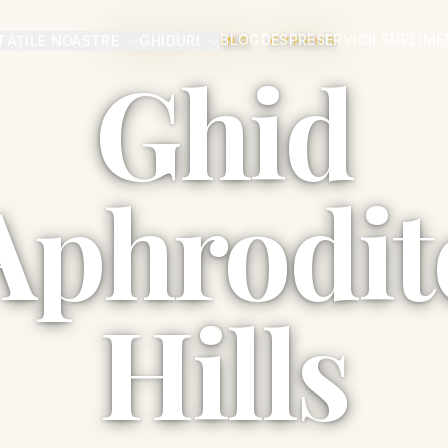
BLOG
DESPRE
SERVICII SUPLIM
TĂȚILE NOASTRE
GHIDURI
PREMIUM LIVING · CYPRUS
Ghid
Aphrodit
Hills