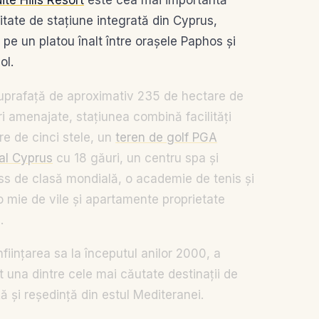
ite Hills Resort
este cea mai importantă
tate de stațiune integrată din Cyprus,
 pe un platou înalt între orașele Paphos și
ol.
uprafață de aproximativ 235 de hectare de
ri amenajate, stațiunea combină facilități
re de cinci stele, un
teren de golf PGA
al Cyprus
cu 18 găuri, un centru spa și
ss de clasă mondială, o academie de tenis și
o mie de vile și apartamente proprietate
.
nființarea sa la începutul anilor 2000, a
t una dintre cele mai căutate destinații de
ă și reședință din estul Mediteranei.