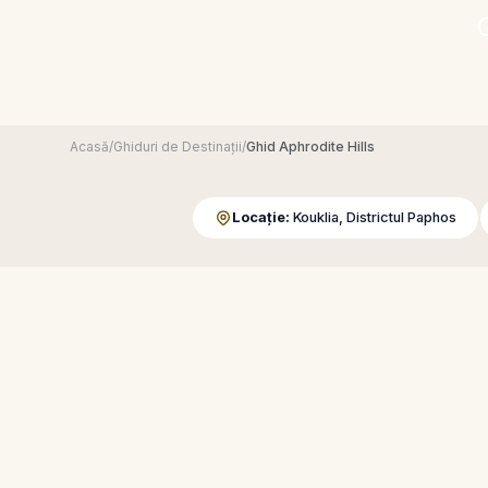
Acasă
/
Ghiduri de Destinații
/
Ghid Aphrodite Hills
Locație:
Kouklia, Districtul Paphos